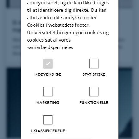
anonymiseret, og de kan ikke bruges
til at identificere dig direkte. Du kan
altid ændre dit samtykke under
Er du håndværker, og overvejer du at læse til
Cookies i webstedets footer.
ingeniør?
Universitetet bruger egne cookies og
cookies sat af vores
Med adgangskursus får du alle forudsætninger for at læse videre
som ingeniør her på AU. Du kan tage Adgangskursus i Aarhus,
samarbejdspartnere.
Herning eller online.
NØDVENDIGE
STATISTISKE
MARKETING
FUNKTIONELLE
UKLASSIFICEREDE