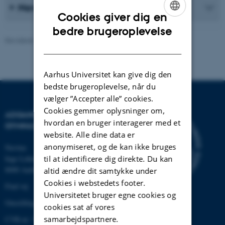
Navitas
Cookies giver dig en
ENGLISH
bedre brugeroplevelse
Revideret 15.06.2026
-
Kontakt studievejledningen
DANISH
Aarhus Universitet kan give dig den
bedste brugeroplevelse, når du
vælger ”Accepter alle” cookies.
Cookies gemmer oplysninger om,
ADGANGSKURSUS OG
hvordan en bruger interagerer med et
GYMNASIALE AKTIVITETER
website. Alle dine data er
anonymiseret, og de kan ikke bruges
Navitas
Inge Lehmanns Gade 10
til at identificere dig direkte. Du kan
8000 Aarhus N
altid ændre dit samtykke under
Cookies i webstedets footer.
Find vej
Universitetet bruger egne cookies og
Omstilling tlf.: +45 8715 0000
cookies sat af vores
samarbejdspartnere.
CVR-nr: 31119103