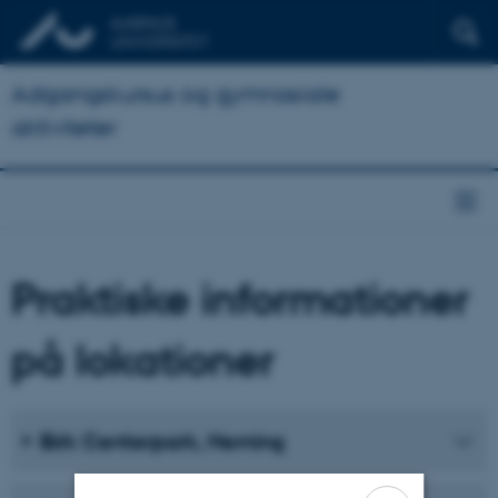
Adgangskursus og gymnasiale
aktiviteter
Praktiske informationer
på lokationer
Birk Centerpark, Herning