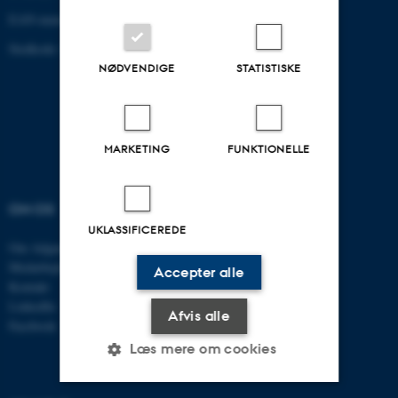
EAN-nummer: 5798000433779
Stedkode: 6111
NØDVENDIGE
STATISTISKE
MARKETING
FUNKTIONELLE
OM OS
UDDANNELSER AU
ENGINEERING
UKLASSIFICEREDE
Om Adgangskursus
Medarbejdere
Adgangskursus
Accepter alle
Kontakt
Diplomingeniør
LinkedIn
Civilingeniør
Afvis alle
Facebook
AU Kursuskatalog
Læs mere om cookies