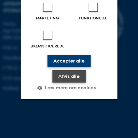
ADGANGSKURSUS OG
GYMNASIALE AKTIVITETER
MARKETING
FUNKTIONELLE
Navitas
Inge Lehmanns Gade 10
8000 Aarhus N
UKLASSIFICEREDE
Find vej
Omstilling tlf.: +45 8715 0000
Accepter alle
CVR-nr: 31119103
Afvis alle
EAN-nummer: 5798000433779
Læs mere om cookies
Stedkode: 6111
Nødvendige
Statistiske
Marketing
Funktionelle
Uklassificerede