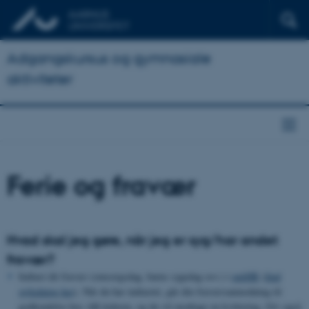
Adgangskursus og gymnasiale
aktiviteter
Ferie og fravær
Hvad skal jeg gøre, når jeg er syg/har andet
fravær?
Indtast dit fravær (omsorgsdag, barns sygedag osv.) i
mitHR
(
find
vejledning her
). Når du har indtastet, går din fraværsanmodning til
godkendelse hos AK-lederen, og du vil modtage en kvittering. Giv også