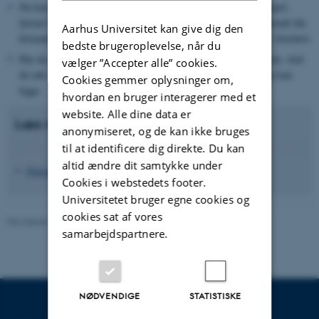
Du kan kun ændre ferie 1:1. Det vil sige, at hvis du, for eksempel,
fjerner fem dage fra standardferieperioden, kan du kun få godkendt din
Aarhus Universitet kan give dig den
ferieanmodning, når du har placeret de fem dage et andet sted i ferieåret.
bedste brugeroplevelse, når du
Har du problemer med at få placeret din ferie grundet dit arbejde, skal
vælger ”Accepter alle” cookies.
du tale med din leder om, hvornår ferien mest hensigtsmæssigt kan
Cookies gemmer oplysninger om,
ligge.
hvordan en bruger interagerer med et
website. Alle dine data er
Læs mere om:
anonymiseret, og de kan ikke bruges
til at identificere dig direkte. Du kan
altid ændre dit samtykke under
Fravær, barsel og sygdom
Cookies i webstedets footer.
Universitetet bruger egne cookies og
cookies sat af vores
Revideret 15.06.2026
-
Kontakt studievejledningen
samarbejdspartnere.
NØDVENDIGE
STATISTISKE